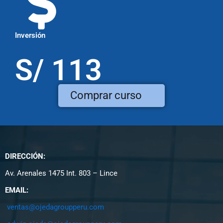
Inversión
S/ 113
Comprar curso
DIRECCIÓN:
Av. Arenales 1475 Int. 803 – Lince
EMAIL:
ventas@ojedagroupperu.com