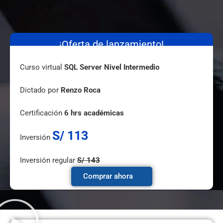
o
g
d
o
r
i
k
a
n
m
¡Oferta de lanzamiento!
Curso virtual
SQL Server Nivel Intermedio
Dictado por
Renzo Roca
Certificación
6 hrs académicas
S/ 113
Inversión
Inversión regular
S/ 143
Comprar ahora