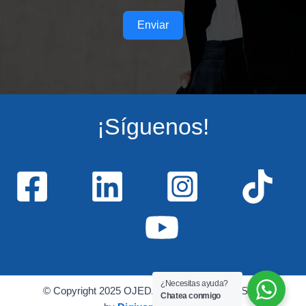
Enviar
¡Síguenos!
¿Necesitas ayuda?
© Copyright 2025 OJEDA GROUP PERU – SEO
Chatea conmigo